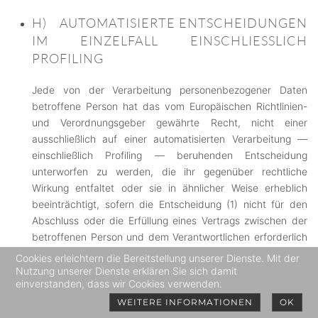
H) AUTOMATISIERTE ENTSCHEIDUNGEN
IM EINZELFALL EINSCHLIESSLICH P
ROFILING
Jede von der Verarbeitung personenbezogener Daten
betroffene Person hat das vom Europäischen Richtlinien-
und Verordnungsgeber gewährte Recht, nicht einer
ausschließlich auf einer automatisierten Verarbeitung —
einschließlich Profiling — beruhenden Entscheidung
unterworfen zu werden, die ihr gegenüber rechtliche
Wirkung entfaltet oder sie in ähnlicher Weise erheblich
beeinträchtigt, sofern die Entscheidung (1) nicht für den
Abschluss oder die Erfüllung eines Vertrags zwischen der
betroffenen Person und dem Verantwortlichen erforderlich
ist, oder (2) aufgrund von Rechtsvorschriften der Union
Cookies erleichtern die Bereitstellung unserer Dienste. Mit der
oder der Mitgliedstaaten, denen der Verantwortliche
Nutzung unserer Dienste erklären Sie sich damit
einverstanden, dass wir Cookies verwenden.
unterliegt, zulässig ist und diese Rechtsvorschriften
angemessene Maßnahmen zur Wahrung der Rechte und
WEITERE INFORMATIONEN
OK